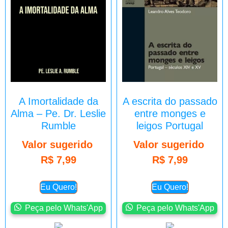
A Imortalidade da
A escrita do passado
Alma – Pe. Dr. Leslie
entre monges e
Rumble
leigos Portugal
Valor sugerido
Valor sugerido
R$
7,99
R$
7,99
Eu Quero!
Eu Quero!
Peça pelo Whats'App
Peça pelo Whats'App