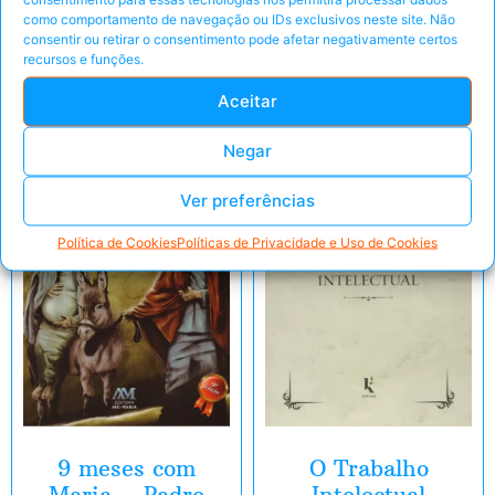
como comportamento de navegação ou IDs exclusivos neste site. Não
consentir ou retirar o consentimento pode afetar negativamente certos
recursos e funções.
Aceitar
E-Book
E-Book
Negar
Ver preferências
Política de Cookies
Políticas de Privacidade e Uso de Cookies
9 meses com
O Trabalho
Maria – Padre
Intelectual