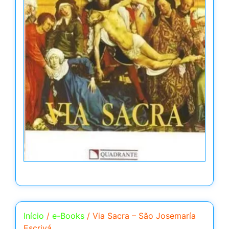
Início
/
e-Books
/ Via Sacra – São Josemaría
Escrivá