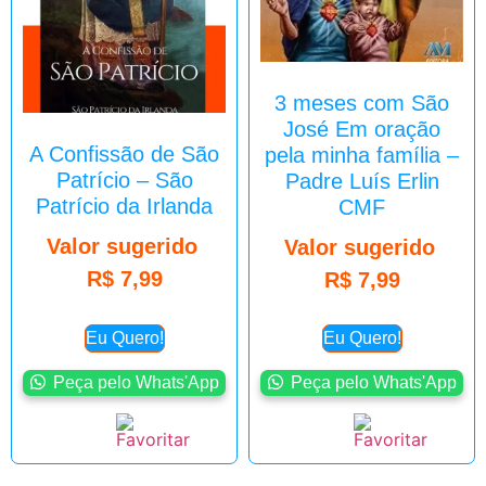
3 meses com São
José Em oração
A Confissão de São
pela minha família –
Patrício – São
Padre Luís Erlin
Patrício da Irlanda
CMF
Valor sugerido
Valor sugerido
R$
7,99
R$
7,99
Eu Quero!
Eu Quero!
Peça pelo Whats'App
Peça pelo Whats'App