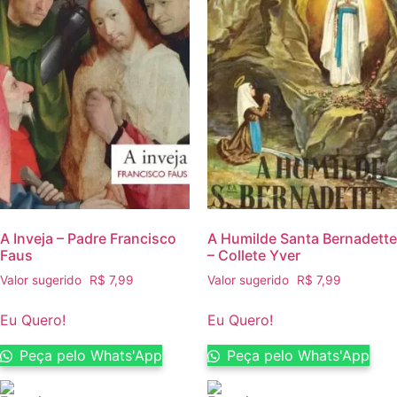
A Inveja – Padre Francisco
A Humilde Santa Bernadette
Faus
– Collete Yver
Valor sugerido
R$
7,99
Valor sugerido
R$
7,99
Eu Quero!
Eu Quero!
Peça pelo Whats'App
Peça pelo Whats'App