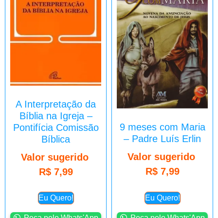
A Interpretação da
Bíblia na Igreja –
9 meses com Maria
Pontifícia Comissão
– Padre Luís Erlin
Bíblica
Valor sugerido
Valor sugerido
R$
7,99
R$
7,99
Eu Quero!
Eu Quero!
Peça pelo Whats'App
Peça pelo Whats'App