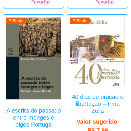
E-Book
E-Book
40 dias de oração e
libertação – Irmã
A escrita do passado
Zélia
entre monges e
Valor sugerido
leigos Portugal
R$
7,99