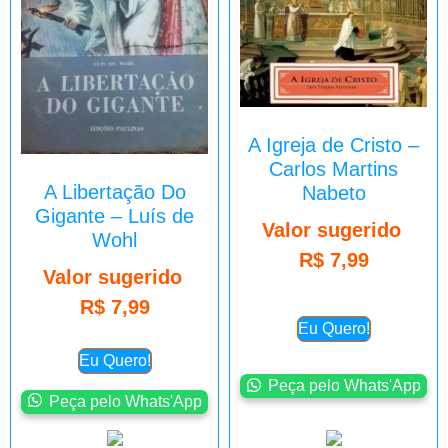
A Igreja de Cristo –
Carlos Martins
A Libertação Do
Nabeto
Gigante – Luís de
Valor sugerido
Wohl
R$
7,99
Valor sugerido
R$
7,99
Eu Quero!
Eu Quero!
Peça pelo Whats'App
Peça pelo Whats'App