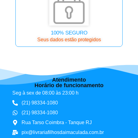
100% SEGURO
Seus dados estão protegidos
Atendimento
Horário de funcionamento
Seg à sex de 08:00 às 23:00 h
(21) 98334-1080
(21) 98334-1080
Rua Tarso Coimbra - Tanque RJ
pix@livrariafilhosdaimaculada.com.br