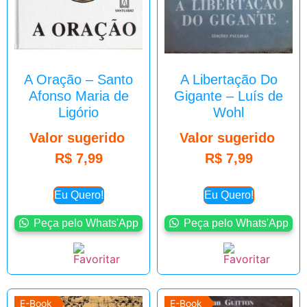
A Oração – Santo
A Libertação Do
Afonso Maria de
Gigante – Luís de
Ligório
Wohl
Valor sugerido
Valor sugerido
R$
7,99
R$
7,99
Eu Quero!
Eu Quero!
Peça pelo Whats'App
Peça pelo Whats'App
E-Book
E-Book