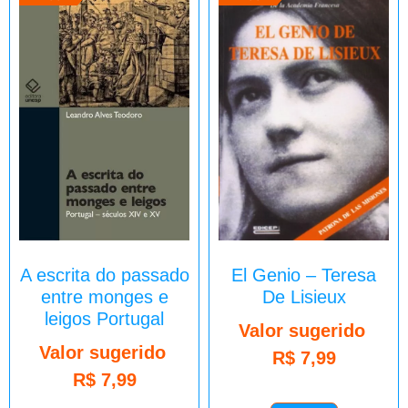
A escrita do passado
El Genio – Teresa
entre monges e
De Lisieux
leigos Portugal
Valor sugerido
Valor sugerido
R$
7,99
R$
7,99