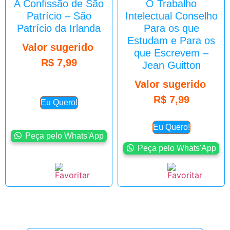
A Confissão de São
O Trabalho
Patrício – São
Intelectual Conselho
Patrício da Irlanda
Para os que
Estudam e Para os
Valor sugerido
que Escrevem –
R$
7,99
Jean Guitton
Valor sugerido
R$
7,99
Eu Quero!
Eu Quero!
Peça pelo Whats'App
Peça pelo Whats'App