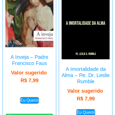
A Inveja – Padre
Francisco Faus
A Imortalidade da
Valor sugerido
Alma – Pe. Dr. Leslie
R$
7,99
Rumble
Valor sugerido
R$
7,99
Eu Quero!
Eu Quero!