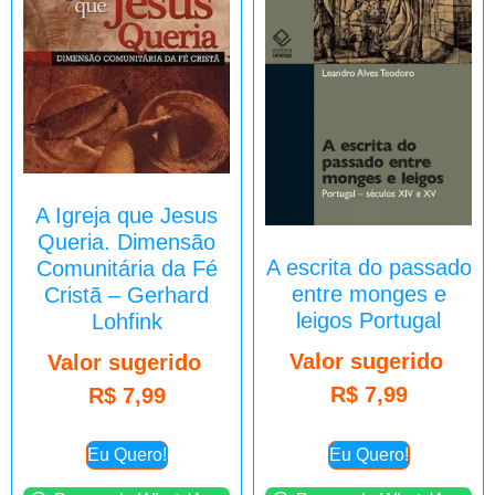
A Igreja que Jesus
Queria. Dimensão
A escrita do passado
Comunitária da Fé
entre monges e
Cristã – Gerhard
leigos Portugal
Lohfink
Valor sugerido
Valor sugerido
R$
7,99
R$
7,99
Eu Quero!
Eu Quero!