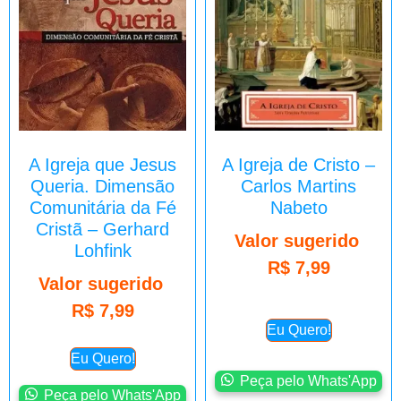
A Igreja que Jesus
A Igreja de Cristo –
Queria. Dimensão
Carlos Martins
Comunitária da Fé
Nabeto
Cristã – Gerhard
Valor sugerido
Lohfink
R$
7,99
Valor sugerido
R$
7,99
Eu Quero!
Eu Quero!
Peça pelo Whats'App
Peça pelo Whats'App