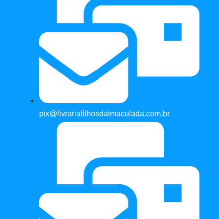
pix@livrariafilhosdaimaculada.com.br