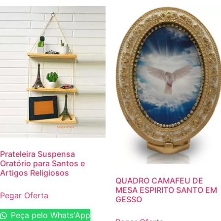
Prateleira Suspensa
Oratório para Santos e
Artigos Religiosos
QUADRO CAMAFEU DE
MESA ESPIRITO SANTO EM
Pegar Oferta
GESSO
Peça pelo Whats'App