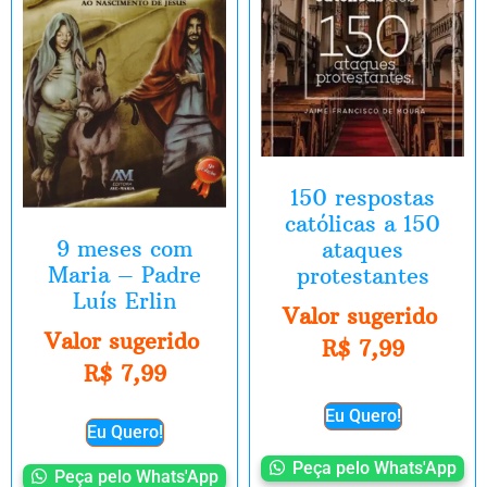
150 respostas
católicas a 150
9 meses com
ataques
Maria – Padre
protestantes
Luís Erlin
Valor sugerido
Valor sugerido
R$
7,99
R$
7,99
Eu Quero!
Eu Quero!
Peça pelo Whats'App
Peça pelo Whats'App