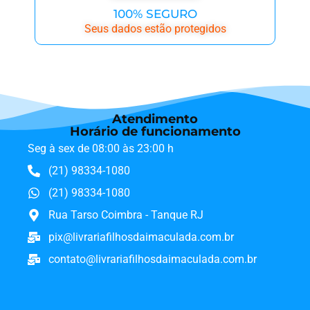
100% SEGURO
Seus dados estão protegidos
Atendimento
Horário de funcionamento
Seg à sex de 08:00 às 23:00 h
(21) 98334-1080
(21) 98334-1080
Rua Tarso Coimbra - Tanque RJ
pix@livrariafilhosdaimaculada.com.br
contato@livrariafilhosdaimaculada.com.br