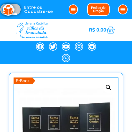
Entre ou
Pedido de
Cadastre-se
Oração
R$
0,00
E-Book