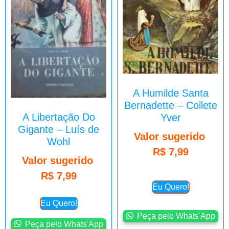
A Humilde Santa
Bernadette – Collete
A Libertação Do
Yver
Gigante – Luís de
Valor sugerido
Wohl
R$
7,99
Valor sugerido
R$
7,99
Eu Quero!
Eu Quero!
Peça pelo Whats'App
Peça pelo Whats'App