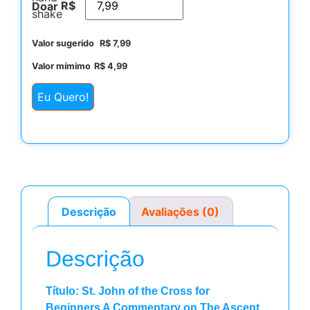
R$
Doar
Valor sugerido
R$
7,99
Valor mímimo
R$
4,99
Eu Quero!
Descrição
Avaliações (0)
Descrição
Título: St. John of the Cross for
Beginners A Commentary on The Ascent