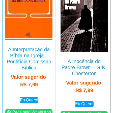
A Interpretação da
Bíblia na Igreja –
A Inocência do
Pontifícia Comissão
Padre Brown – G.K.
Bíblica
Chesterton
Valor sugerido
Valor sugerido
R$
7,99
R$
7,99
Eu Quero!
Eu Quero!
Peça pelo Whats'App