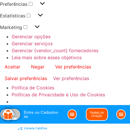
Preferências
Estatísticas
Marketing
Gerenciar opções
Gerenciar serviços
Gerenciar {vendor_count} fornecedores
Leia mais sobre esses objetivos
Aceitar
Negar
Ver preferências
Salvar preferências
Ver preferências
Política de Cookies
Políticas de Privacidade e Uso de Cookies
Entre ou Cadastre-
Pedido de
se
Oração
Clube da Imaculada
Política de Cookies (BR)
Noss