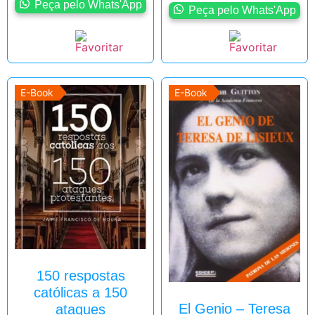
Peça pelo Whats'App
Peça pelo Whats'App
E-Book
E-Book
150 respostas
católicas a 150
El Genio – Teresa
ataques