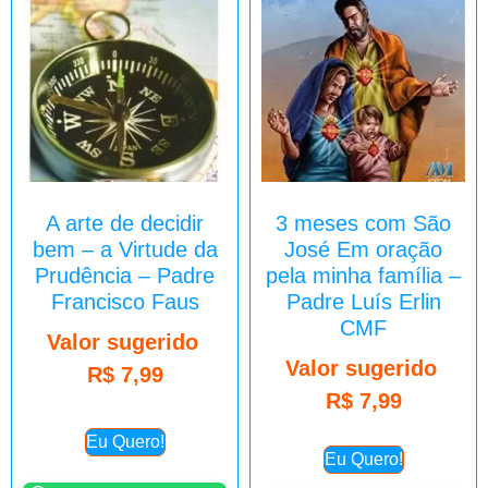
A arte de decidir
3 meses com São
bem – a Virtude da
José Em oração
Prudência – Padre
pela minha família –
Francisco Faus
Padre Luís Erlin
CMF
Valor sugerido
Valor sugerido
R$
7,99
R$
7,99
Eu Quero!
Eu Quero!