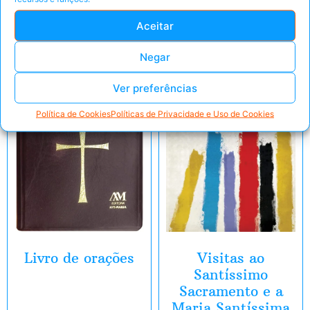
Aceitar
Negar
Ver preferências
Política de Cookies
Políticas de Privacidade e Uso de Cookies
Livro de orações
Visitas ao
Santíssimo
Sacramento e a
Maria Santíssima