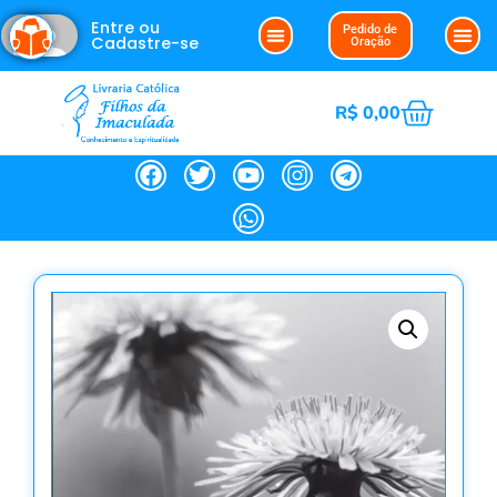
Entre ou
Pedido de
Cadastre-se
Oração
R$
0,00