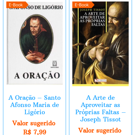
E-Book
E-Book
A Oração – Santo
A Arte de
Afonso Maria de
Aproveitar as
Ligório
Próprias Faltas –
Joseph Tissot
Valor sugerido
Valor sugerido
R$
7,99