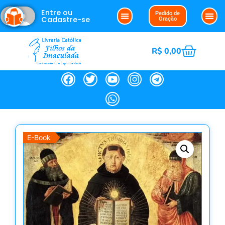
Entre ou
Pedido de
Cadastre-se
Oração
R$
0,00
E-Book