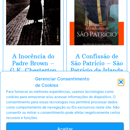
A Inocência do
A Confissão de
Padre Brown –
São Patrício – São
G.K. Chesterton
Patrício da Irlanda
Gerenciar Consentimento
Valor sugerido
Valor sugerido
de Cookies
R$
7,99
R$
7,99
Para fornecer as melhores experiências, usamos tecnologias como
cookies para armazenar e/ou acessar informações do dispositivo. O
consentimento para essas tecnologias nos permitirá processar dados
Eu Quero!
Eu Quero!
como comportamento de navegação ou IDs exclusivos neste site. Não
consentir ou retirar o consentimento pode afetar negativamente certos
Peça pelo Whats'App
Peça pelo Whats'App
recursos e funções.
Aceitar