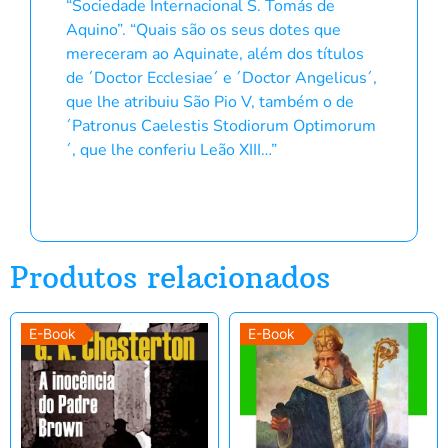
“Sociedade Internacional S. Tomás de
Aquino”. “Quais são os seus dotes que
mereceram ao Aquinate, além dos títulos
de ´Doctor Ecclesiae´ e ´Doctor Angelicus´,
que lhe atribuiu São Pio V, também o de
´Patronus Caelestis Stodiorum Optimorum
´, que lhe conferiu Leão XIII…”
Produtos relacionados
E-Book
E-Book