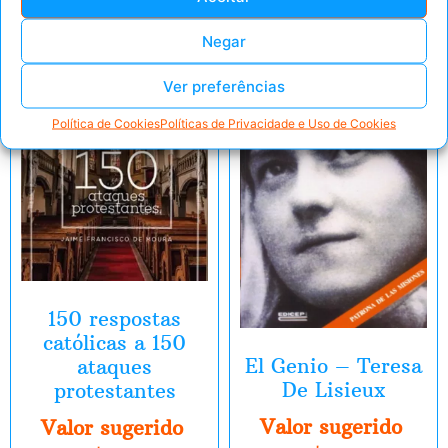
Negar
E-Book
E-Book
Ver preferências
Política de Cookies
Políticas de Privacidade e Uso de Cookies
150 respostas
católicas a 150
El Genio – Teresa
ataques
De Lisieux
protestantes
Valor sugerido
Valor sugerido