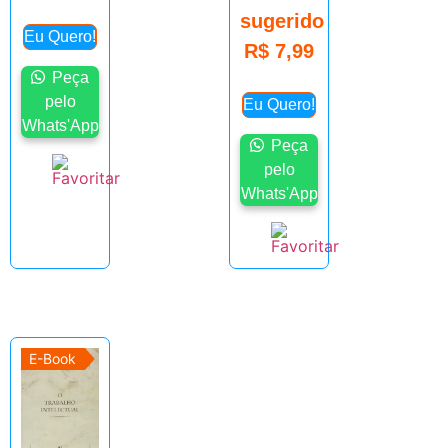
sugerido
Eu Quero!
R$
7,99
Peça
pelo
Eu Quero!
Whats'App
Peça
pelo
Whats'App
E-Book