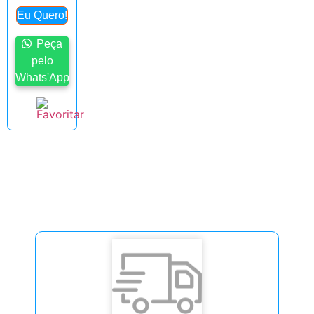
Eu Quero!
Peça
pelo
Whats'App