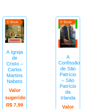
E-Book
E-Book
A Igreja
A
de
Confissão
Cristo –
de São
Carlos
Patrício
Martins
– São
Nabeto
Patrício
Valor
da
sugerido
Irlanda
R$
7,99
Valor