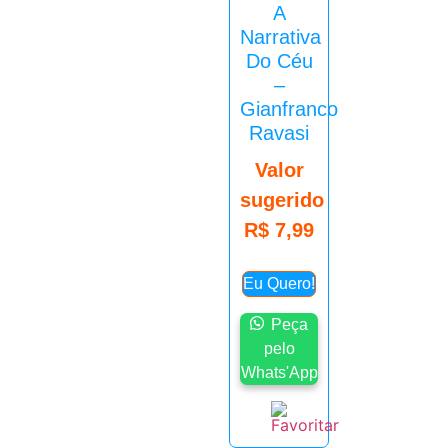
A
Narrativa
Do Céu
–
Gianfranco
Ravasi
Valor
sugerido
R$
7,99
Eu Quero!
Peça
pelo
Whats'App