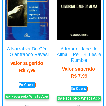
A Narrativa Do Céu
A Imortalidade da
– Gianfranco Ravasi
Alma – Pe. Dr. Leslie
Rumble
Valor sugerido
Valor sugerido
R$
7,99
R$
7,99
Eu Quero!
Eu Quero!
Peça pelo Whats'App
Peça pelo Whats'App