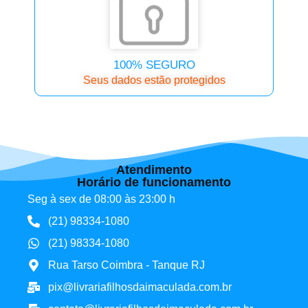
100% SEGURO
Seus dados estão protegidos
Atendimento
Horário de funcionamento
Seg à sex de 08:00 às 23:00 h
(21) 98334-1080
(21) 98334-1080
Rua Tarso Coimbra - Tanque RJ
pix@livrariafilhosdaimaculada.com.br