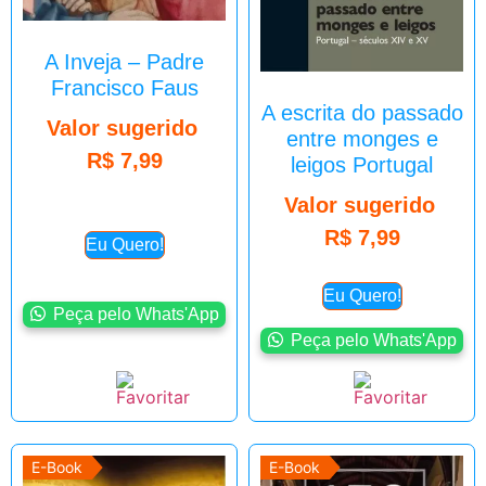
A Inveja – Padre
Francisco Faus
A escrita do passado
Valor sugerido
entre monges e
R$
7,99
leigos Portugal
Valor sugerido
R$
7,99
Eu Quero!
Eu Quero!
Peça pelo Whats'App
Peça pelo Whats'App
E-Book
E-Book