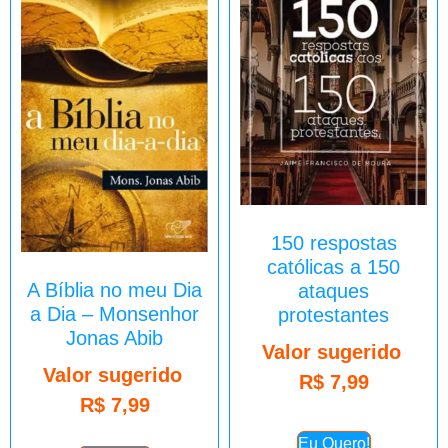
150 respostas
católicas a 150
A Bíblia no meu Dia
ataques
a Dia – Monsenhor
protestantes
Jonas Abib
Valor sugerido
Valor sugerido
R$
7,99
R$
7,99
Eu Quero!