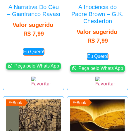
A Narrativa Do Céu
A Inocência do
– Gianfranco Ravasi
Padre Brown – G.K.
Chesterton
Valor sugerido
Valor sugerido
R$
7,99
R$
7,99
Eu Quero!
Eu Quero!
Peça pelo Whats'App
Peça pelo Whats'App
E-Book
E-Book