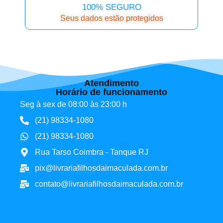
100% SEGURO
Seus dados estão protegidos
Atendimento
Horário de funcionamento
Seg à sex de 08:00 às 23:00 h
(21) 98334-1080
(21) 98334-1080
Rua Tarso Coimbra - Tanque RJ
pix@livrariafilhosdaimaculada.com.br
contato@livrariafilhosdaimaculada.com.br