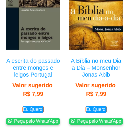
A escrita do passado
A Bíblia no meu Dia
entre monges e
a Dia – Monsenhor
leigos Portugal
Jonas Abib
Valor sugerido
Valor sugerido
R$
7,99
R$
7,99
Eu Quero!
Eu Quero!
Peça pelo Whats'App
Peça pelo Whats'App