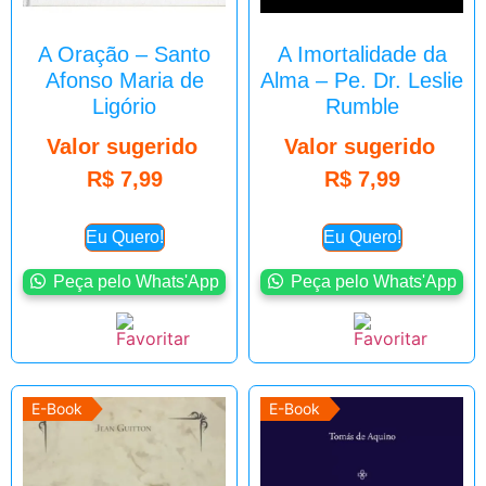
A Oração – Santo
A Imortalidade da
Afonso Maria de
Alma – Pe. Dr. Leslie
Ligório
Rumble
Valor sugerido
Valor sugerido
R$
7,99
R$
7,99
Eu Quero!
Eu Quero!
Peça pelo Whats'App
Peça pelo Whats'App
E-Book
E-Book