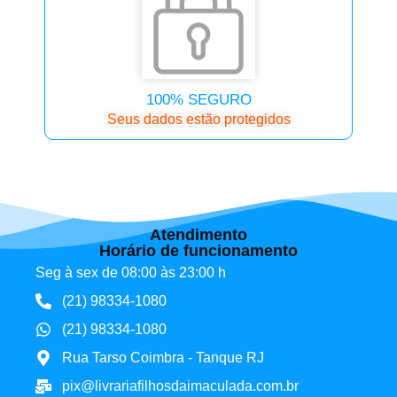
100% SEGURO
Seus dados estão protegidos
Atendimento
Horário de funcionamento
Seg à sex de 08:00 às 23:00 h
(21) 98334-1080
(21) 98334-1080
Rua Tarso Coimbra - Tanque RJ
pix@livrariafilhosdaimaculada.com.br