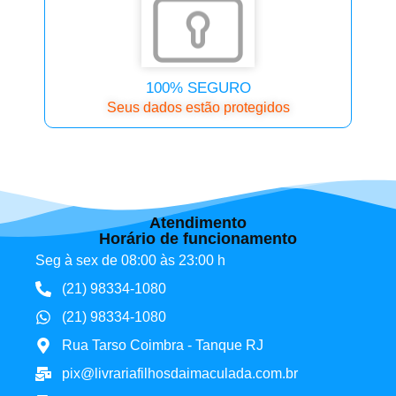
100% SEGURO
Seus dados estão protegidos
Atendimento
Horário de funcionamento
Seg à sex de 08:00 às 23:00 h
(21) 98334-1080
(21) 98334-1080
Rua Tarso Coimbra - Tanque RJ
pix@livrariafilhosdaimaculada.com.br