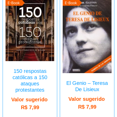
E-Book
E-Book
150 respostas
católicas a 150
El Genio – Teresa
ataques
De Lisieux
protestantes
Valor sugerido
Valor sugerido
R$
7,99
R$
7,99