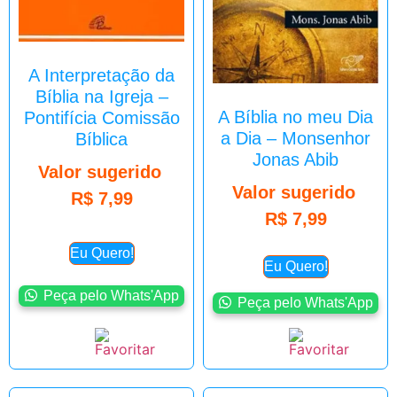
A Interpretação da
Bíblia na Igreja –
A Bíblia no meu Dia
Pontifícia Comissão
a Dia – Monsenhor
Bíblica
Jonas Abib
Valor sugerido
Valor sugerido
R$
7,99
R$
7,99
Eu Quero!
Eu Quero!
Peça pelo Whats'App
Peça pelo Whats'App