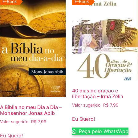
E-Book
E-Book
40 dias de oração e
libertação – Irmã Zélia
Valor sugerido
R$
7,99
A Bíblia no meu Dia a Dia –
Monsenhor Jonas Abib
Eu Quero!
Valor sugerido
R$
7,99
Peça pelo Whats'App
Eu Quero!