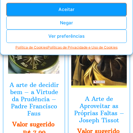
E-Book
E-Book
Aceitar
Negar
Ver preferências
Política de Cookies
Políticas de Privacidade e Uso de Cookies
A arte de decidir
bem – a Virtude
A Arte de
da Prudência –
Aproveitar as
Padre Francisco
Próprias Faltas –
Faus
Joseph Tissot
Valor sugerido
Valor sugerido