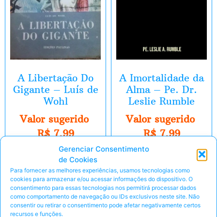
A Libertação Do
A Imortalidade da
Gigante – Luís de
Alma – Pe. Dr.
Wohl
Leslie Rumble
Valor sugerido
Valor sugerido
R$
7,99
R$
7,99
Gerenciar Consentimento
de Cookies
Eu Quero!
Eu Quero!
Para fornecer as melhores experiências, usamos tecnologias como
Peça pelo Whats'App
Peça pelo Whats'App
cookies para armazenar e/ou acessar informações do dispositivo. O
consentimento para essas tecnologias nos permitirá processar dados
como comportamento de navegação ou IDs exclusivos neste site. Não
consentir ou retirar o consentimento pode afetar negativamente certos
recursos e funções.