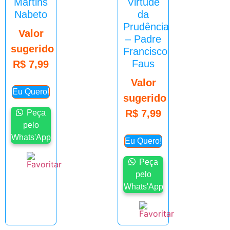
Martins
Virtude
Nabeto
da
Prudência
Valor
– Padre
sugerido
Francisco
Faus
R$
7,99
Valor
Eu Quero!
sugerido
R$
7,99
Peça
pelo
Whats'App
Eu Quero!
Peça
pelo
Whats'App