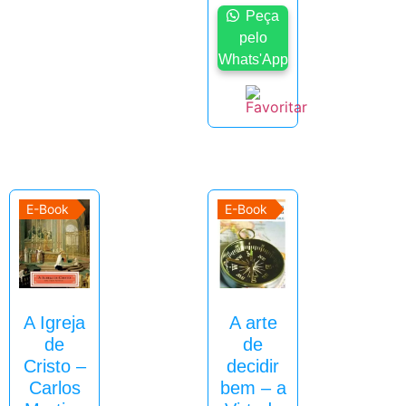
Peça
pelo
Whats'App
E-Book
E-Book
A Igreja
A arte
de
de
Cristo –
decidir
Carlos
bem – a