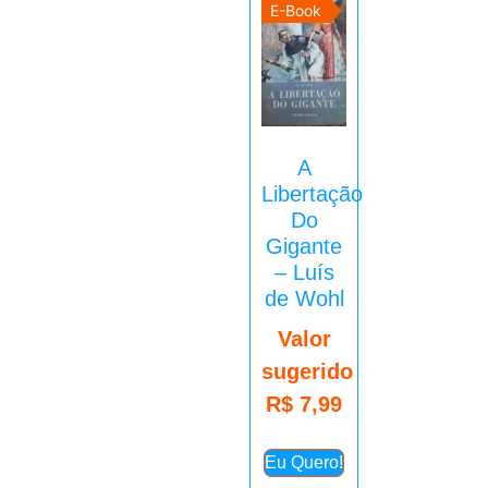
E-Book
A
Libertação
Do
Gigante
– Luís
de Wohl
Valor
sugerido
R$
7,99
Eu Quero!