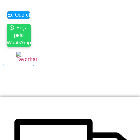
Eu Quero!
Peça
pelo
Whats'App