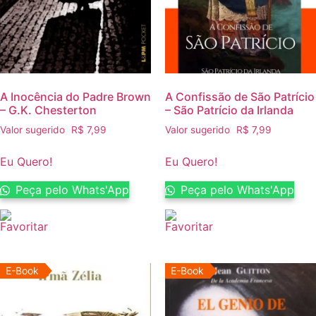
A Inocência do Padre Brown
A Confissão de São Patrício
– G.K. Chesterton
– São Patrício da Irlanda
Valor sugerido
R$
7,99
Valor sugerido
R$
7,99
Eu Quero!
Eu Quero!
Peça pelo Whats'App
Peça pelo Whats'App
E-Book
E-Book