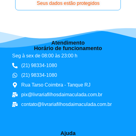
Seus dados estão protegidos
Atendimento
Horário de funcionamento
Seg à sex de 08:00 às 23:00 h
(21) 98334-1080
(21) 98334-1080
Rua Tarso Coimbra - Tanque RJ
pix@livrariafilhosdaimaculada.com.br
contato@livrariafilhosdaimaculada.com.br
Ajuda