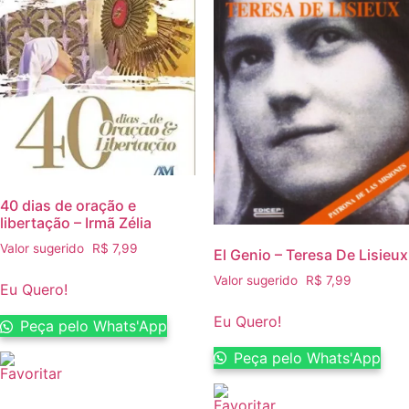
40 dias de oração e
libertação – Irmã Zélia
Valor sugerido
R$
7,99
El Genio – Teresa De Lisieux
Valor sugerido
R$
7,99
Eu Quero!
Eu Quero!
Peça pelo Whats'App
Peça pelo Whats'App