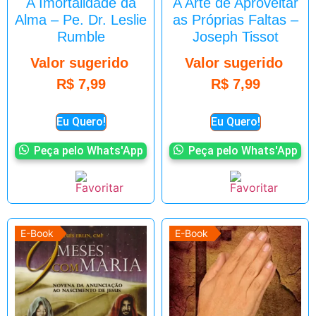
A Imortalidade da
A Arte de Aproveitar
Alma – Pe. Dr. Leslie
as Próprias Faltas –
Rumble
Joseph Tissot
Valor sugerido
Valor sugerido
R$
7,99
R$
7,99
Eu Quero!
Eu Quero!
Peça pelo Whats'App
Peça pelo Whats'App
E-Book
E-Book