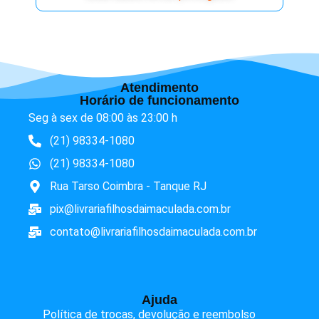
Atendimento
Horário de funcionamento
Seg à sex de 08:00 às 23:00 h
(21) 98334-1080
(21) 98334-1080
Rua Tarso Coimbra - Tanque RJ
pix@livrariafilhosdaimaculada.com.br
contato@livrariafilhosdaimaculada.com.br
Ajuda
Política de trocas, devolução e reembolso