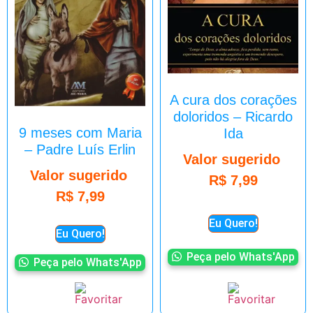
A cura dos corações
doloridos – Ricardo
9 meses com Maria
Ida
– Padre Luís Erlin
Valor sugerido
Valor sugerido
R$
7,99
R$
7,99
Eu Quero!
Eu Quero!
Peça pelo Whats'App
Peça pelo Whats'App