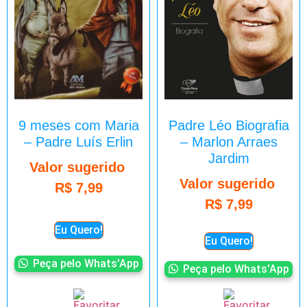
9 meses com Maria
Padre Léo Biografia
– Padre Luís Erlin
– Marlon Arraes
Jardim
Valor sugerido
Valor sugerido
R$
7,99
R$
7,99
Eu Quero!
Eu Quero!
Peça pelo Whats'App
Peça pelo Whats'App