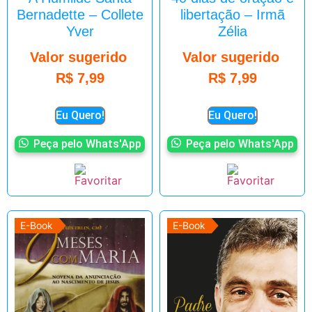
Bernadette – Collete
libertação – Irmã
Yver
Zélia
Valor sugerido
Valor sugerido
R$
7,99
R$
7,99
Eu Quero!
Eu Quero!
Peça pelo Whats'App
Peça pelo Whats'App
E-Book
E-Book