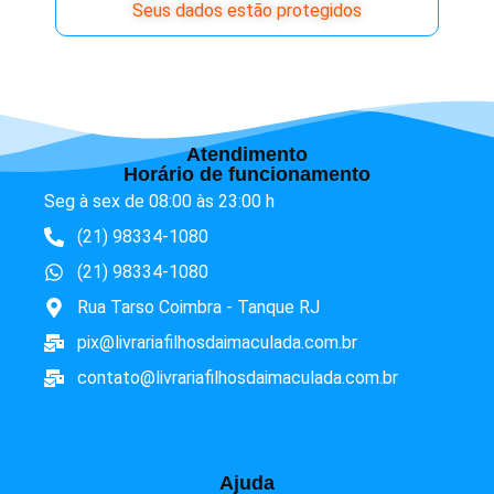
Seus dados estão protegidos
Atendimento
Horário de funcionamento
Seg à sex de 08:00 às 23:00 h
(21) 98334-1080
(21) 98334-1080
Rua Tarso Coimbra - Tanque RJ
pix@livrariafilhosdaimaculada.com.br
contato@livrariafilhosdaimaculada.com.br
Ajuda