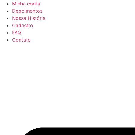
Ir
Minha conta
para
Depoimentos
o
Nossa História
conteúdo
Cadastro
FAQ
Contato