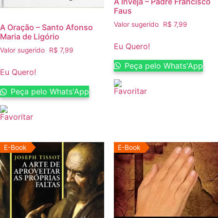
A Inveja – Padre Francisco
Faus
Valor sugerido
R$
7,99
A Oração – Santo Afonso
Maria de Ligório
Eu Quero!
Valor sugerido
R$
7,99
Peça pelo Whats'App
Eu Quero!
Peça pelo Whats'App
E-Book
E-Book