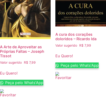
A cura dos corações
doloridos – Ricardo Ida
Valor sugerido
R$
7,99
A Arte de Aproveitar as
Próprias Faltas – Joseph
Tissot
Eu Quero!
Valor sugerido
R$
7,99
Peça pelo Whats'App
Eu Quero!
Peça pelo Whats'App