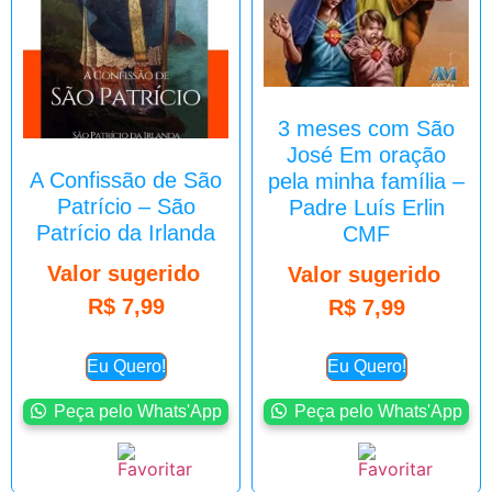
3 meses com São
José Em oração
A Confissão de São
pela minha família –
Patrício – São
Padre Luís Erlin
Patrício da Irlanda
CMF
Valor sugerido
Valor sugerido
R$
7,99
R$
7,99
Eu Quero!
Eu Quero!
Peça pelo Whats'App
Peça pelo Whats'App