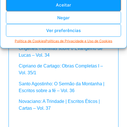
Aceitar
Santo Agostinho: A fé e o símbolo | Primeira
catequese aos não cristãos | A disciplina
Negar
cristã | A continência – Vol. 32
Ver preferências
Irineu de Lyon: Demonstração da pregação
apostólica – Vol. 33
Política de Cookies
Políticas de Privacidade e Uso de Cookies
Orígenes: Homilias sobre o Evangelho de
Lucas – Vol. 34
Cipriano de Cartago: Obras Completas I –
Vol. 35/1
Santo Agostinho: O Sermão da Montanha |
Escritos sobre a fé – Vol. 36
Novaciano: A Trindade | Escritos Éticos |
Cartas – Vol. 37