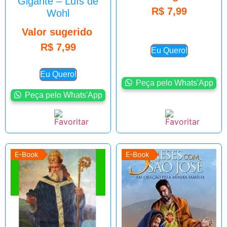
Gigante – Luís de
R$
7,99
Wohl
Valor sugerido
R$
7,99
Eu Quero!
Eu Quero!
Peça pelo Whats'App
Peça pelo Whats'App
E-Book
E-Book