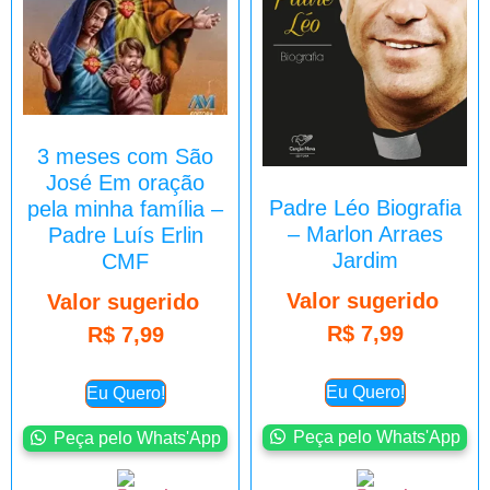
3 meses com São
José Em oração
Padre Léo Biografia
pela minha família –
– Marlon Arraes
Padre Luís Erlin
Jardim
CMF
Valor sugerido
Valor sugerido
R$
7,99
R$
7,99
Eu Quero!
Eu Quero!
Peça pelo Whats'App
Peça pelo Whats'App