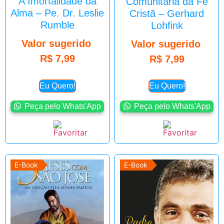
A Imortalidade da
Comunitária da Fé
Alma – Pe. Dr. Leslie
Cristã – Gerhard
Rumble
Lohfink
Valor sugerido
Valor sugerido
R$
7,99
R$
7,99
Eu Quero!
Eu Quero!
Peça pelo Whats'App
Peça pelo Whats'App
E-Book
E-Book