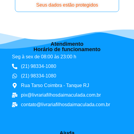
Seus dados estão protegidos
Atendimento
Horário de funcionamento
Seg à sex de 08:00 às 23:00 h
(21) 98334-1080
(21) 98334-1080
Rua Tarso Coimbra - Tanque RJ
pix@livrariafilhosdaimaculada.com.br
contato@livrariafilhosdaimaculada.com.br
Ajuda