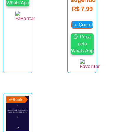
sugerido
Whats'App
R$
7,99
Eu Quero!
Peça
pelo
Whats'App
E-Book