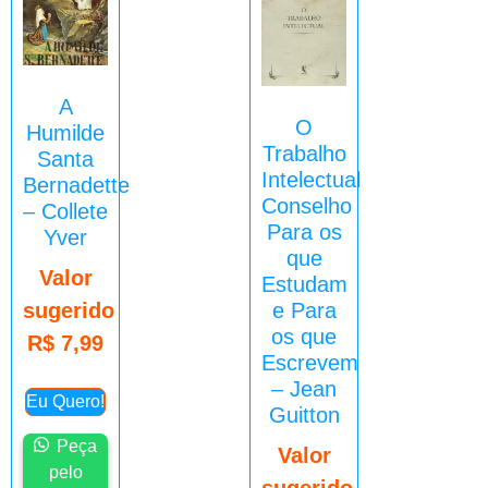
A
O
Humilde
Trabalho
Santa
Intelectual
Bernadette
Conselho
– Collete
Para os
Yver
que
Valor
Estudam
sugerido
e Para
os que
R$
7,99
Escrevem
– Jean
Eu Quero!
Guitton
Peça
Valor
pelo