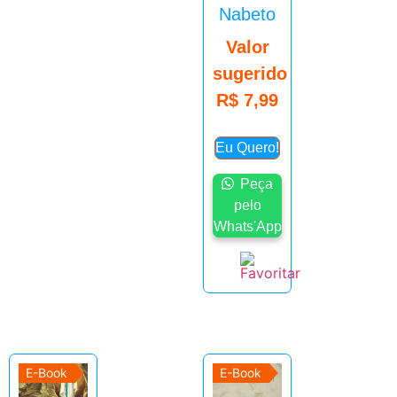
Nabeto
Valor
sugerido
R$
7,99
Eu Quero!
Peça
pelo
Whats'App
E-Book
E-Book