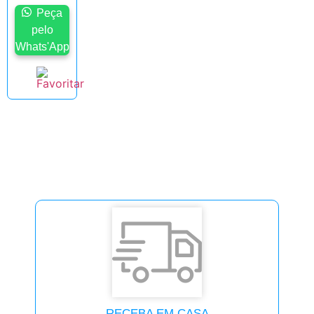
Peça
pelo
Whats'App
RECEBA EM CASA