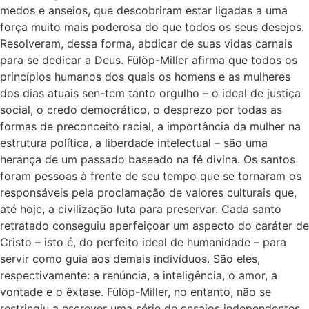
medos e anseios, que descobriram estar ligadas a uma
força muito mais poderosa do que todos os seus desejos.
Resolveram, dessa forma, abdicar de suas vidas carnais
para se dedicar a Deus. Fülöp-Miller afirma que todos os
princípios humanos dos quais os homens e as mulheres
dos dias atuais sen-tem tanto orgulho – o ideal de justiça
social, o credo democrático, o desprezo por todas as
formas de preconceito racial, a importância da mulher na
estrutura política, a liberdade intelectual – são uma
herança de um passado baseado na fé divina. Os santos
foram pessoas à frente de seu tempo que se tornaram os
responsáveis pela proclamação de valores culturais que,
até hoje, a civilização luta para preservar. Cada santo
retratado conseguiu aperfeiçoar um aspecto do caráter de
Cristo – isto é, do perfeito ideal de humanidade – para
servir como guia aos demais indivíduos. São eles,
respectivamente: a renúncia, a inteligência, o amor, a
vontade e o êxtase. Fülöp-Miller, no entanto, não se
restringiu a escrever uma série de ensaios independentes.