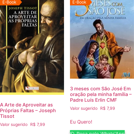
E-Book
E-Book
3 meses com São José Em
oração pela minha família –
Padre Luís Erlin CMF
A Arte de Aproveitar as
Valor sugerido
R$
7,99
Próprias Faltas – Joseph
Tissot
Eu Quero!
Valor sugerido
R$
7,99
Peça pelo Whats'App