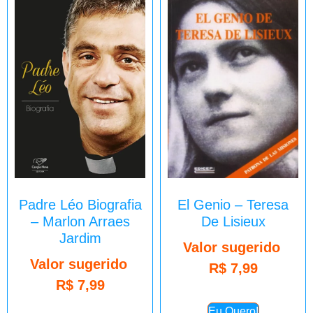
Padre Léo Biografia
El Genio – Teresa
– Marlon Arraes
De Lisieux
Jardim
Valor sugerido
Valor sugerido
R$
7,99
R$
7,99
Eu Quero!