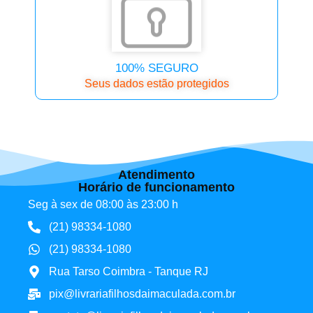
100% SEGURO
Seus dados estão protegidos
Atendimento
Horário de funcionamento
Seg à sex de 08:00 às 23:00 h
(21) 98334-1080
(21) 98334-1080
Rua Tarso Coimbra - Tanque RJ
pix@livrariafilhosdaimaculada.com.br