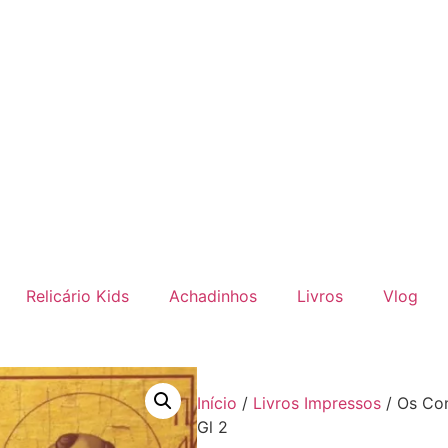
Relicário Kids
Achadinhos
Livros
Vlog
Início
/
Livros Impressos
/ Os Con
Gl 2