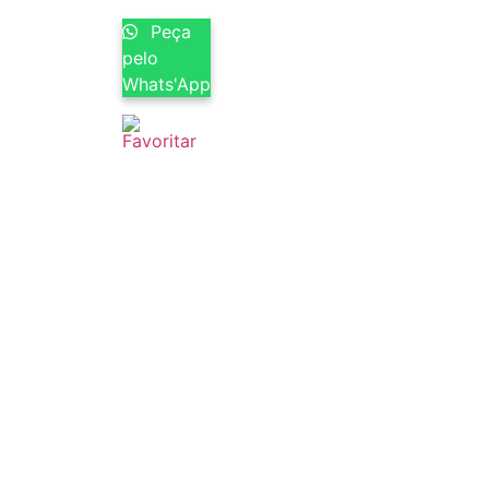
Peça
pelo
Whats'App