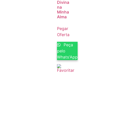
Divina
na
Minha
Alma
Pegar
Oferta
Peça
pelo
Whats'App