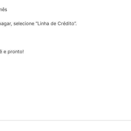
mês
gar, selecione “Linha de Crédito”.
ê e pronto!