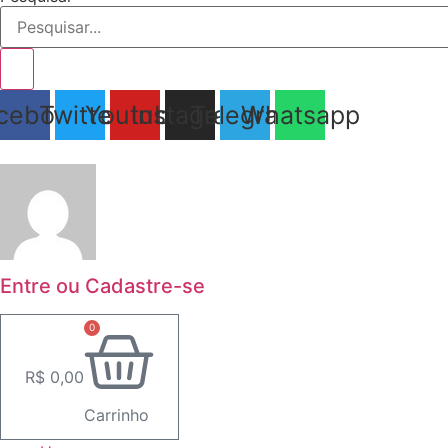
cebook
Twitter
Youtube
Instagram
Telegram
Whatsapp
Entre ou Cadastre-se
0
R$
0,00
Carrinho