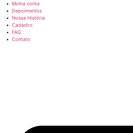
Ir
Minha conta
para
Depoimentos
o
Nossa História
conteúdo
Cadastro
FAQ
Contato