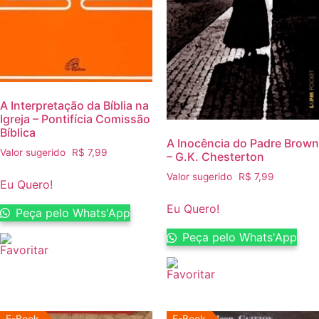
A Interpretação da Bíblia na
Igreja – Pontifícia Comissão
Bíblica
A Inocência do Padre Brown
Valor sugerido
R$
7,99
– G.K. Chesterton
Valor sugerido
R$
7,99
Eu Quero!
Eu Quero!
Peça pelo Whats'App
Peça pelo Whats'App
E-Book
E-Book