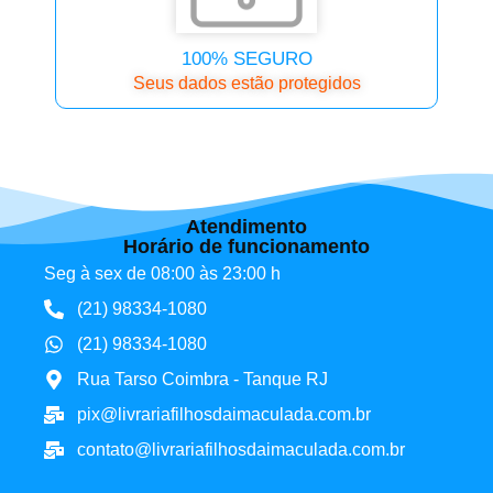
100% SEGURO
Seus dados estão protegidos
Atendimento
Horário de funcionamento
Seg à sex de 08:00 às 23:00 h
(21) 98334-1080
(21) 98334-1080
Rua Tarso Coimbra - Tanque RJ
pix@livrariafilhosdaimaculada.com.br
contato@livrariafilhosdaimaculada.com.br