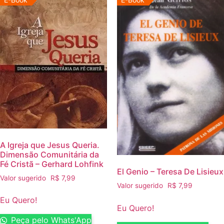
A Igreja que Jesus Queria.
Dimensão Comunitária da
Fé Cristã – Gerhard Lohfink
El Genio – Teresa De Lisieux
Valor sugerido
R$
7,99
Valor sugerido
R$
7,99
Eu Quero!
Eu Quero!
Peça pelo Whats'App