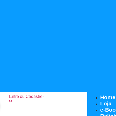
Entre ou Cadastre-
Home
se
Loja
e-Boo
Relicá