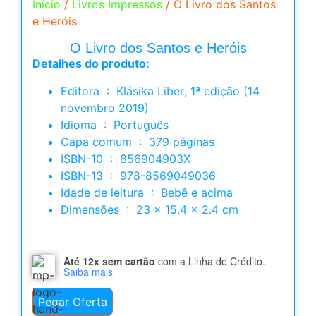
Início
/
Livros Impressos
/ O Livro dos Santos
e Heróis
O Livro dos Santos e Heróis
Detalhes do produto:
Editora ‏ : ‎ Klásika Liber; 1ª edição (14
novembro 2019)
Idioma ‏ : ‎ Português
Capa comum ‏ : ‎ 379 páginas
ISBN-10 ‏ : ‎ 856904903X
ISBN-13 ‏ : ‎ 978-8569049036
Idade de leitura ‏ : ‎ Bebê e acima
Dimensões ‏ : ‎ 23 x 15.4 x 2.4 cm
Até 12x sem cartão
com a Linha de Crédito.
Saiba mais
Pegar Oferta