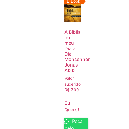
E-Book
A Bíblia
no
meu
Dia a
Dia –
Monsenhor
Jonas
Abib
Valor
sugerido
R$
7,99
Eu
Quero!
Peça
pelo