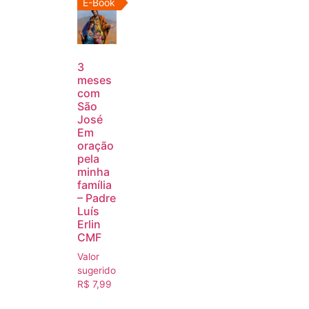
E-Book
3
meses
com
São
José
Em
oração
pela
minha
família
– Padre
Luís
Erlin
CMF
Valor
sugerido
R$
7,99