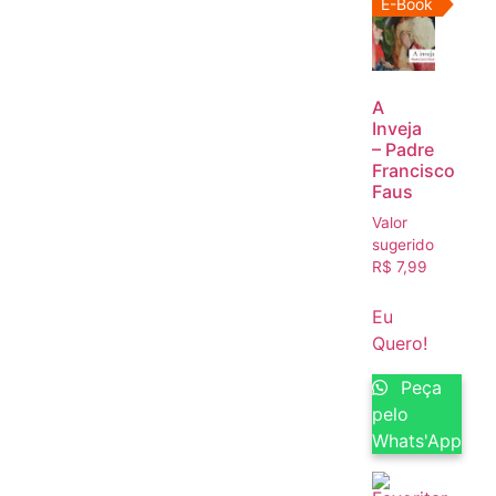
E-Book
A
Inveja
– Padre
Francisco
Faus
Valor
sugerido
R$
7,99
Eu
Quero!
Peça
pelo
Whats'App