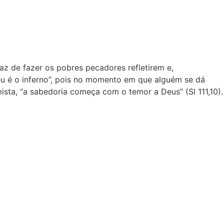
apaz de fazer os pobres pecadores refletirem e,
céu é o inferno”, pois no momento em que alguém se dá
sta, “a sabedoria começa com o temor a Deus” (Sl 111,10).