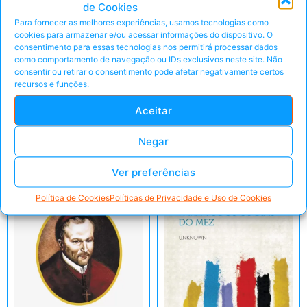
de Cookies
Todos os
Para fornecer as melhores experiências, usamos tecnologias como
Caminhos Levam a
cookies para armazenar e/ou acessar informações do dispositivo. O
Roma
Pegar Oferta
consentimento para essas tecnologias nos permitirá processar dados
como comportamento de navegação ou IDs exclusivos neste site. Não
consentir ou retirar o consentimento pode afetar negativamente certos
Pegar Oferta
recursos e funções.
Peça pelo Whats'App
Peça pelo Whats'App
Aceitar
Negar
Ver preferências
Política de Cookies
Políticas de Privacidade e Uso de Cookies