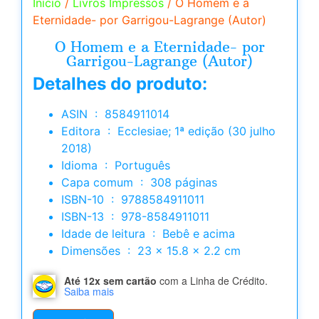
Início
/
Livros Impressos
/ O Homem e a
Eternidade- por Garrigou-Lagrange (Autor)
O Homem e a Eternidade- por
Garrigou-Lagrange (Autor)
Detalhes do produto:
ASIN ‏ : ‎ 8584911014
Editora ‏ : ‎ Ecclesiae; 1ª edição (30 julho
2018)
Idioma ‏ : ‎ Português
Capa comum ‏ : ‎ 308 páginas
ISBN-10 ‏ : ‎ 9788584911011
ISBN-13 ‏ : ‎ 978-8584911011
Idade de leitura ‏ : ‎ Bebê e acima
Dimensões ‏ : ‎ 23 x 15.8 x 2.2 cm
Até 12x sem cartão
com a Linha de Crédito.
Saiba mais