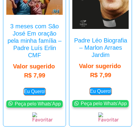
3 meses com São
José Em oração
Padre Léo Biografia
pela minha família –
– Marlon Arraes
Padre Luís Erlin
Jardim
CMF
Valor sugerido
Valor sugerido
R$
7,99
R$
7,99
Eu Quero!
Eu Quero!
Peça pelo Whats'App
Peça pelo Whats'App