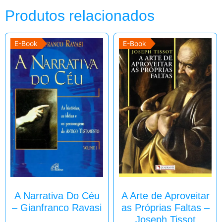
Produtos relacionados
E-Book
E-Book
A Narrativa Do Céu
A Arte de Aproveitar
– Gianfranco Ravasi
as Próprias Faltas –
Joseph Tissot