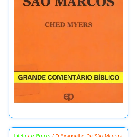
Início
/
e-Books
/ O Evangelho De São Marcos