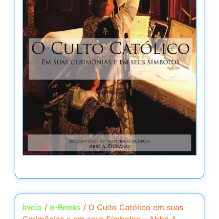
Início
/
e-Books
/ O Culto Católico em suas
Cerimônias e em seus Símbolos – Abbé A.