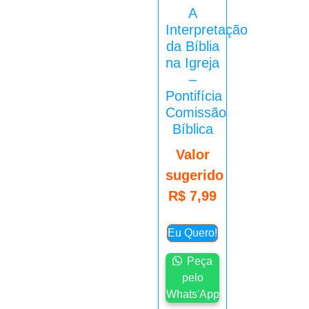
A
Interpretação
da Bíblia
na Igreja
–
Pontifícia
Comissão
Bíblica
Valor
sugerido
R$
7,99
Eu Quero!
Peça
pelo
Whats'App