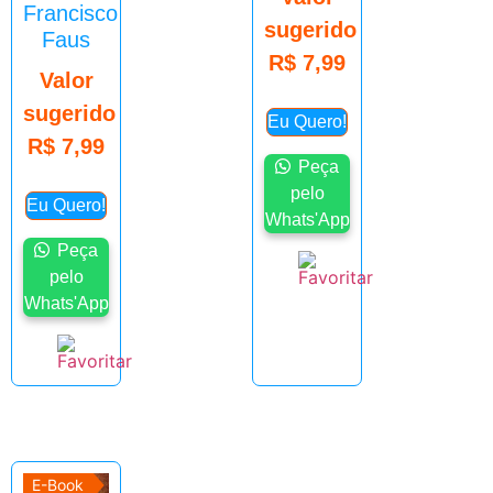
Francisco
sugerido
Faus
R$
7,99
Valor
sugerido
Eu Quero!
R$
7,99
Peça
pelo
Eu Quero!
Whats'App
Peça
pelo
Whats'App
E-Book