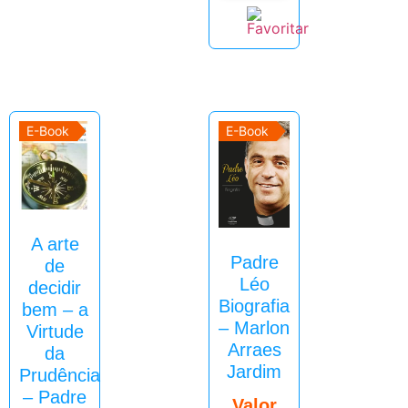
E-Book
E-Book
A arte
Padre
de
Léo
decidir
Biografia
bem – a
– Marlon
Virtude
Arraes
da
Jardim
Prudência
– Padre
Valor