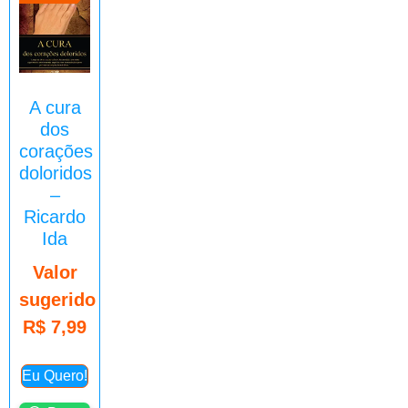
A cura
dos
corações
doloridos
–
Ricardo
Ida
Valor
sugerido
R$
7,99
Eu Quero!