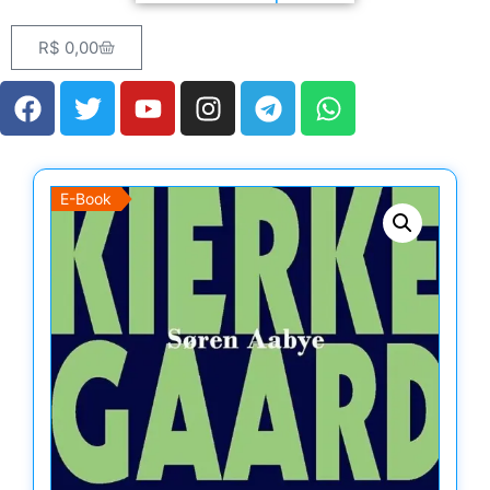
R$
0,00
E-Book