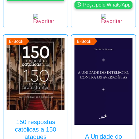
Peça pelo Whats'App
E-Book
E-Book
150 respostas
católicas a 150
A Unidade do
ataques