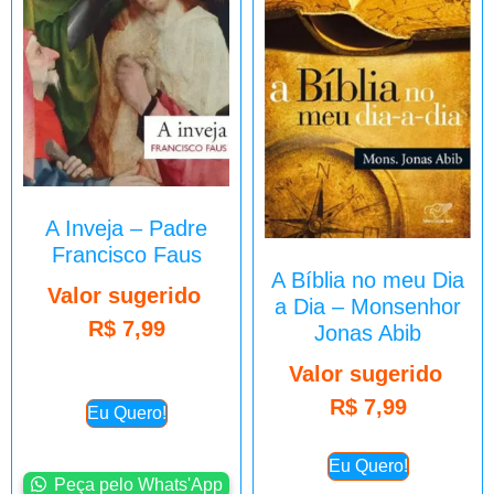
A Inveja – Padre
Francisco Faus
A Bíblia no meu Dia
Valor sugerido
a Dia – Monsenhor
R$
7,99
Jonas Abib
Valor sugerido
R$
7,99
Eu Quero!
Eu Quero!
Peça pelo Whats'App