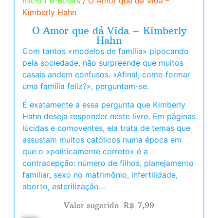
Início
/
e-Books
/ O Amor que dá Vida –
Kimberly Hahn
O Amor que dá Vida – Kimberly
Hahn
Com tantos «modelos de família» pipocando
pela sociedade, não surpreende que muitos
casais andem confusos. «Afinal, como formar
uma família feliz?», perguntam-se.
É exatamente a essa pergunta que Kimberly
Hahn deseja responder neste livro. Em páginas
lúcidas e comoventes, ela trata de temas que
assustam muitos católicos numa época em
que o «politicamente correto» é a
contracepção: número de filhos, planejamento
familiar, sexo no matrimônio, infertilidade,
aborto, esterilização…
Valor sugerido
R$
7,99