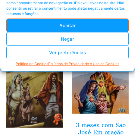
Eu Quero!
como comportamento de navegação ou IDs exclusivos neste site. Não
consentir ou retirar o consentimento pode afetar negativamente certos
Peça pelo Whats'App
recursos e funções.
Peça pelo Whats'App
Aceitar
Negar
E-Book
E-Book
Ver preferências
Política de Cookies
Políticas de Privacidade e Uso de Cookies
3 meses com São
José Em oração