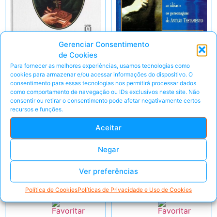
Gerenciar Consentimento
de Cookies
Para fornecer as melhores experiências, usamos tecnologias como
cookies para armazenar e/ou acessar informações do dispositivo. O
A Oração – Santo
A Narrativa Do Céu
consentimento para essas tecnologias nos permitirá processar dados
como comportamento de navegação ou IDs exclusivos neste site. Não
Afonso Maria de
– Gianfranco Ravasi
consentir ou retirar o consentimento pode afetar negativamente certos
Ligório
recursos e funções.
Valor sugerido
Valor sugerido
R$
7,99
Aceitar
R$
7,99
Negar
Eu Quero!
Eu Quero!
Ver preferências
Peça pelo Whats'App
Peça pelo Whats'App
Política de Cookies
Políticas de Privacidade e Uso de Cookies