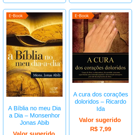
E-Book
E-Book
A cura dos corações
doloridos – Ricardo
A Bíblia no meu Dia
Ida
a Dia – Monsenhor
Valor sugerido
Jonas Abib
R$
7,99
Valor sugerido