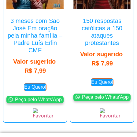
3 meses com São
150 respostas
José Em oração
católicas a 150
pela minha família –
ataques
Padre Luís Erlin
protestantes
CMF
Valor sugerido
Valor sugerido
R$
7,99
R$
7,99
Eu Quero!
Eu Quero!
Peça pelo Whats'App
Peça pelo Whats'App