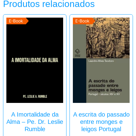
Produtos relacionados
E-Book
E-Book
A Imortalidade da
A escrita do passado
Alma – Pe. Dr. Leslie
entre monges e
Rumble
leigos Portugal